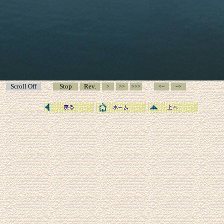
Scroll Off
Stop
Rev.
>
>>
>>>
<--
-->