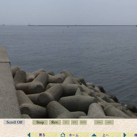
Scroll Off
Stop
Rev.
>
>>
>>>
<--
-->