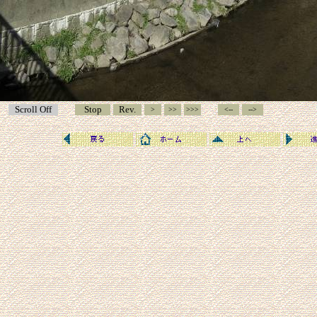
Scroll Off
Stop
Rev.
>
>>
>>>
<--
-->