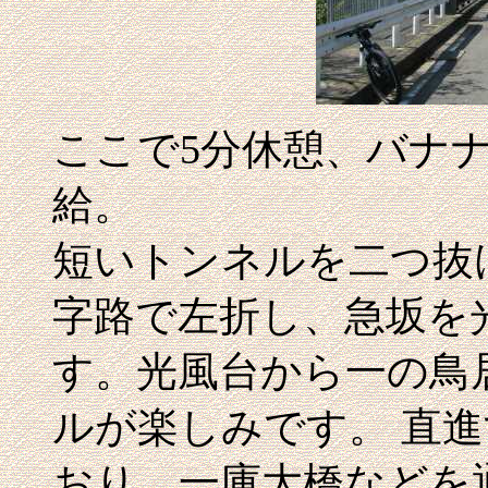
ここで5分休憩、バナ
給。
短いトンネルを二つ抜
字路で左折し、急坂を
す。光風台から一の鳥居
ルが楽しみです。 直進
おり、一庫大橋などを通