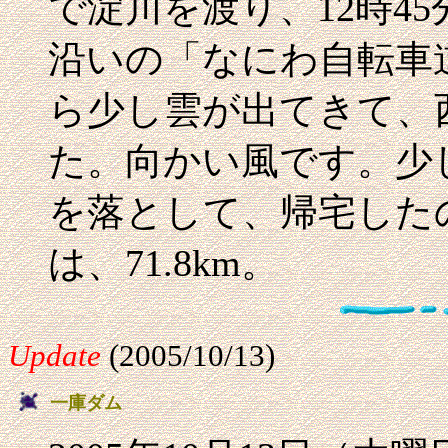
で淀川を渡り、12時4
沿いの「なにわ自転車
ら少し雲が出てきて、
た。向かい風です。少
を落として、帰宅したの
は、71.8km。
Update
(2005/10/13)
一庫ダム