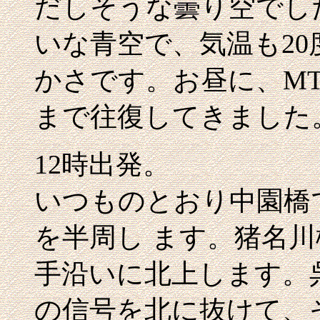
だしそうな曇り空でし
いな青空で、気温も2
かさです。お昼に、M
まで往復してきました
12時出発。
いつものとおり中園橋
を半周し ます。猪名
手沿いに北上します。
の信号を北に抜けて、