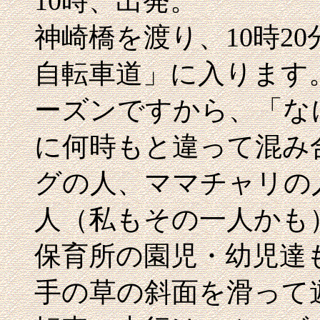
10時、出発。
神崎橋を渡り、10時2
自転車道」に入ります
ーズンですから、「な
に何時もと違って混み
グの人、ママチャリの
人（私もその一人かも
保育所の園児・幼児達
手の草の斜面を滑って