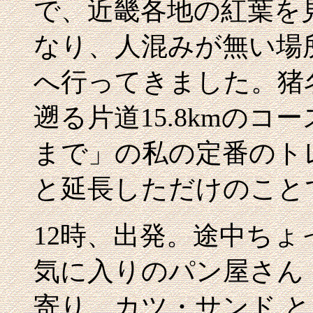
で、近畿各地の紅葉を
なり、人混みが無い場
へ行ってきました。猪
遡る片道15.8kmの
まで」の私の定番のト
と延長しただけのこと
12時、出発。途中ち
気に入りのパン屋さん
寄り、カツ・サンド 