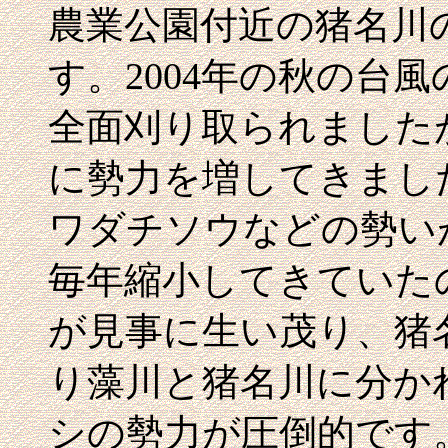
農業公園付近の猪名川
す。2004年の秋の台
全面刈り取られました
に勢力を増してきまし
ワダチソウなどの勢い
毎年縮小してきていた
が見事に生い茂り、猪
り藻川と猪名川に分か
シの勢力が圧倒的です