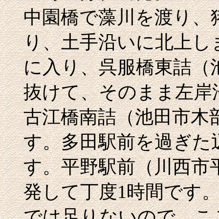
中園橋で藻川を渡り、
り、土手沿いに北上し
に入り、呉服橋東詰（
抜けて、そのまま左岸
古江橋南詰（池田市木部
す。多田駅前を過ぎた
す。平野駅前（川西市平
発して丁度1時間です。
では足りないので、ここ