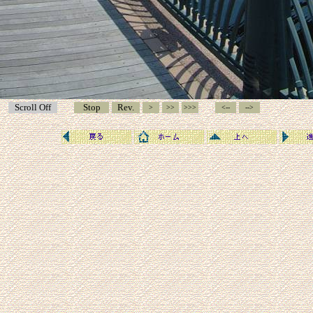
Scroll Off
Stop
Rev.
>
>>
>>>
<--
-->