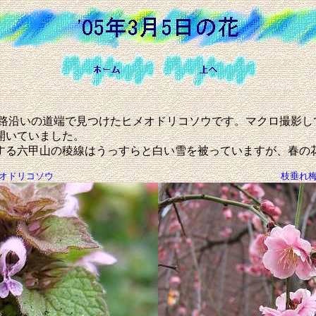
くの線路沿いの道端で見つけたヒメオドリコソウです。マクロ撮影
開いていました。
する六甲山の稜線はうっすらと白い雪を被っていますが、春の
オドリコソウ
枝垂れ