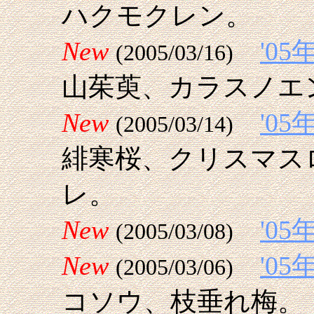
ハクモクレン。
New
'0
(2005/03/16)
山茱萸、カラスノエ
New
'0
(2005/03/14)
緋寒桜、クリスマス
レ。
New
'0
(2005/03/08)
New
'0
(2005/03/06)
コソウ、枝垂れ梅。